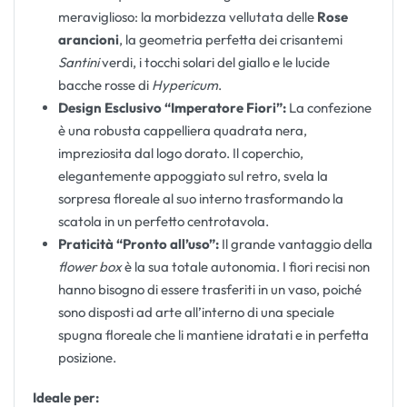
meraviglioso: la morbidezza vellutata delle
Rose
arancioni
, la geometria perfetta dei crisantemi
Santini
verdi, i tocchi solari del giallo e le lucide
bacche rosse di
Hypericum
.
Design Esclusivo “Imperatore Fiori”:
La confezione
è una robusta cappelliera quadrata nera,
impreziosita dal logo dorato. Il coperchio,
elegantemente appoggiato sul retro, svela la
sorpresa floreale al suo interno trasformando la
scatola in un perfetto centrotavola.
Praticità “Pronto all’uso”:
Il grande vantaggio della
flower box
è la sua totale autonomia. I fiori recisi non
hanno bisogno di essere trasferiti in un vaso, poiché
sono disposti ad arte all’interno di una speciale
spugna floreale che li mantiene idratati e in perfetta
posizione.
Ideale per: