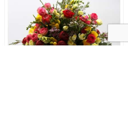
Bouquet fiori misti
Festa della Mamma
Fiori a
domicilio
Laurea
OCCASIONI
Bouquet misto pura passione