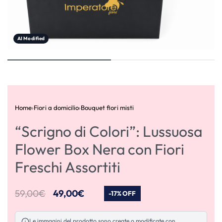
AI Modified
Home
›
Fiori a domicilio
›
Bouquet fiori misti
“Scrigno di Colori”: Lussuosa
Flower Box Nera con Fiori
Freschi Assortiti
59,00
€
49,00
€
-17% OFF
Le immagini del prodotto sono create o modificate con