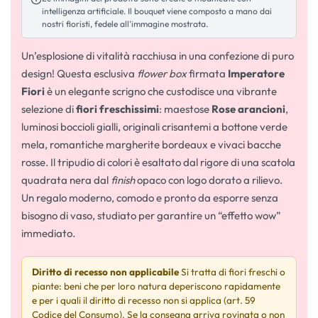
intelligenza artificiale. Il bouquet viene composto a mano dai
nostri fioristi, fedele all'immagine mostrata.
Un’esplosione di vitalità racchiusa in una confezione di puro
design! Questa esclusiva
flower box
firmata
Imperatore
Fiori
è un elegante scrigno che custodisce una vibrante
selezione di
fiori freschissimi
: maestose
Rose arancioni
,
luminosi boccioli gialli, originali crisantemi a bottone verde
mela, romantiche margherite bordeaux e vivaci bacche
rosse. Il tripudio di colori è esaltato dal rigore di una scatola
quadrata nera dal
finish
opaco con logo dorato a rilievo.
Un regalo moderno, comodo e pronto da esporre senza
bisogno di vaso, studiato per garantire un “effetto wow”
immediato.
Diritto di recesso non applicabile
Si tratta di fiori freschi o
piante: beni che per loro natura deperiscono rapidamente
e per i quali il diritto di recesso non si applica (art. 59
Codice del Consumo). Se la consegna arriva rovinata o non