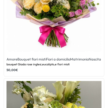
Amore
Bouquet fiori misti
Fiori a domicilio
Matrimonio
Nascita
bouquet Giada rose inglesi,eucalipto,e fiori misti
50,00
€