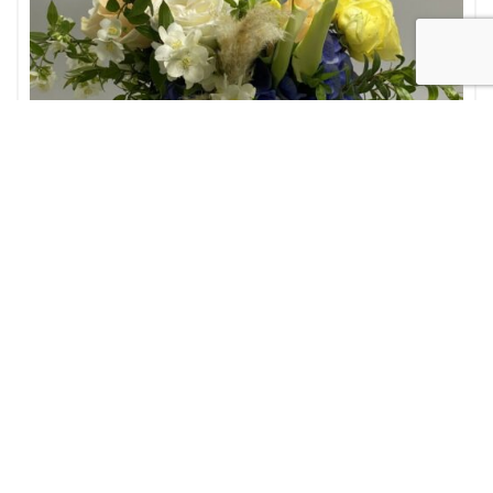
Bouquet fiori misti
Fiori a
domicilio
Matrimonio
Nascita
OCCASIONI
Bouquet sole pampas,ortensie,rose e calle
35,00
€