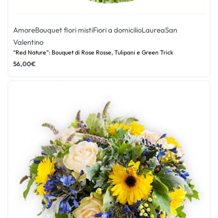
Amore
Bouquet fiori misti
Fiori a domicilio
Laurea
San
Valentino
“Red Nature”: Bouquet di Rose Rosse, Tulipani e Green Trick
56,00
€