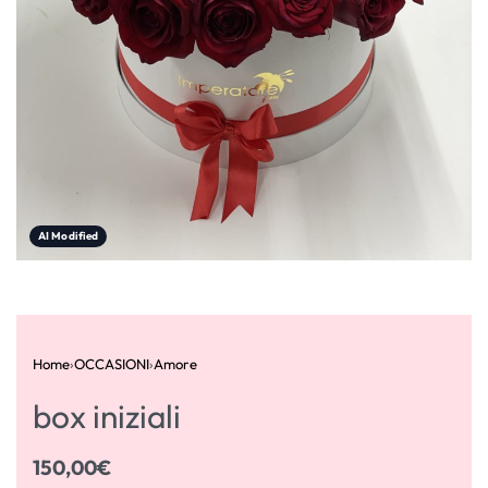
AI Modified
Home
›
OCCASIONI
›
Amore
box iniziali
150,00
€