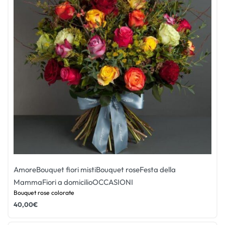
Amore
Bouquet fiori misti
Bouquet rose
Festa della
Mamma
Fiori a domicilio
OCCASIONI
Bouquet rose colorate
40,00
€