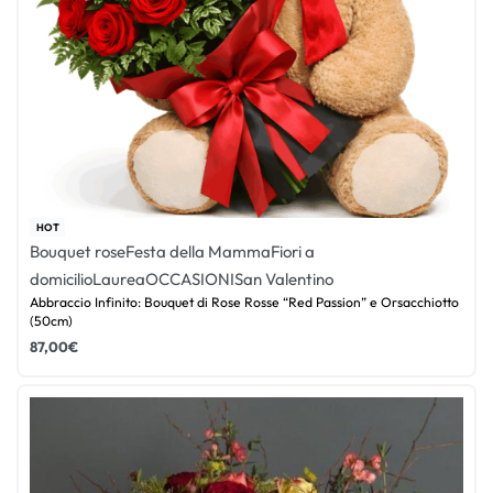
HOT
Bouquet rose
Festa della Mamma
Fiori a
domicilio
Laurea
OCCASIONI
San Valentino
Abbraccio Infinito: Bouquet di Rose Rosse “Red Passion” e Orsacchiotto
(50cm)
87,00
€