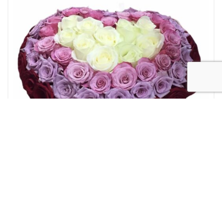
Fiori a domicilio
Flower box
Matrimonio
Nascita
box/scatola cuore colori pastello
150,00
€