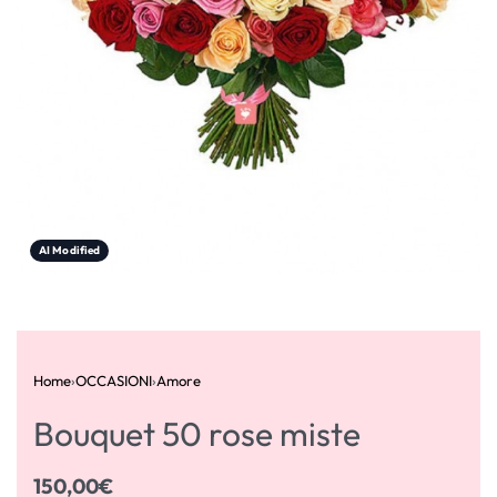
AI Modified
Home
›
OCCASIONI
›
Amore
Bouquet 50 rose miste
150,00
€