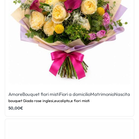
Amore
Bouquet fiori misti
Fiori a domicilio
Matrimonio
Nascita
bouquet Giada rose inglesi,eucalipto,e fiori misti
50,00
€