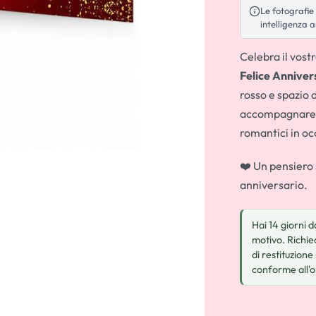
Le fotografie 
intelligenza a
Celebra il vos
Felice Anniver
rosso e spazio 
accompagnare bo
romantici in o
❤️ Un pensiero 
anniversario.
Hai 14 giorni 
motivo. Richied
di restituzione
conforme all'o