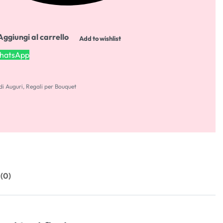
Aggiungi al carrello
Add to wishlist
WhatsApp
 di Auguri
,
Regali per Bouquet
 (0)