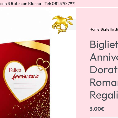
a in 3 Rate con Klarna - Tel: 081 570 7971
IONI
Home
›
Biglietto d
Biglie
Anniv
Dorati
Roman
Regal
3,00
€
3,00
€
3,00
€