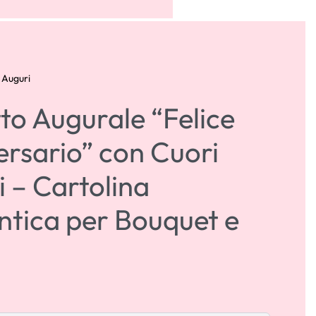
ACCOUNT
0
i Auguri
tto Augurale “Felice
ersario” con Cuori
 – Cartolina
tica per Bouquet e
i