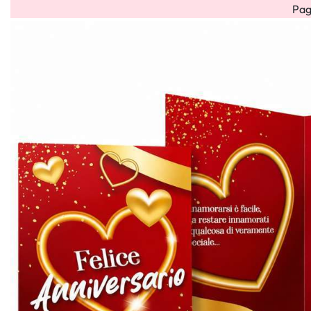
Pag
Bouquet
Bouquet
Flower
Flower
Fiori
HOME
OCCAS
misti
rose
box
cube
Secchi