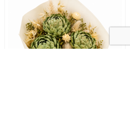
Bouquet Fiori Secchi
“Fascino Botanico”: Bouquet Rustico di Fiori Secchi con Carciofi
Ornamentali