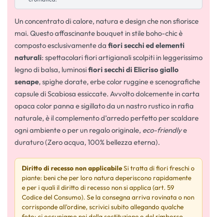
Un concentrato di calore, natura e design che non sfiorisce
mai. Questo affascinante bouquet in stile boho-chic è
composto esclusivamente da
fiori secchi ed elementi
naturali
: spettacolari fiori artigianali scolpiti in leggerissimo
legno di balsa, luminosi
fiori secchi di Elicriso giallo
senape
, spighe dorate, erbe color ruggine e scenografiche
capsule di Scabiosa essiccate. Avvolto dolcemente in carta
opaca color panna e sigillato da un nastro rustico in rafia
naturale, è il complemento d’arredo perfetto per scaldare
ogni ambiente o per un regalo originale,
eco-friendly
e
duraturo (Zero acqua, 100% bellezza eterna).
Diritto di recesso non applicabile
Si tratta di fiori freschi o
piante: beni che per loro natura deperiscono rapidamente
e per i quali il diritto di recesso non si applica (art. 59
Codice del Consumo). Se la consegna arriva rovinata o non
corrisponde all'ordine, scrivici subito allegando qualche
foto: ci occupiamo noi della sostituzione o del rimborso.