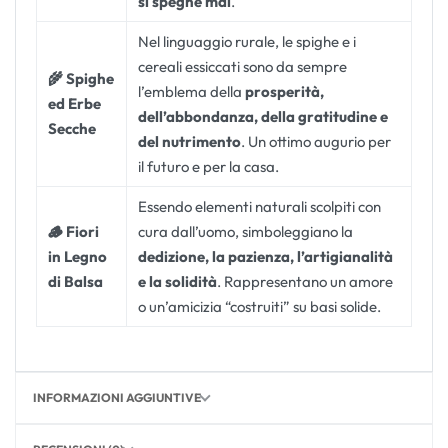
si spegne mai
.
Nel linguaggio rurale, le spighe e i
cereali essiccati sono da sempre
🌾 Spighe
l’emblema della
prosperità,
ed Erbe
dell’abbondanza, della gratitudine e
Secche
del nutrimento
. Un ottimo augurio per
il futuro e per la casa.
Essendo elementi naturali scolpiti con
🪵 Fiori
cura dall’uomo, simboleggiano la
in Legno
dedizione, la pazienza, l’artigianalità
di Balsa
e la solidità
. Rappresentano un amore
o un’amicizia “costruiti” su basi solide.
INFORMAZIONI AGGIUNTIVE