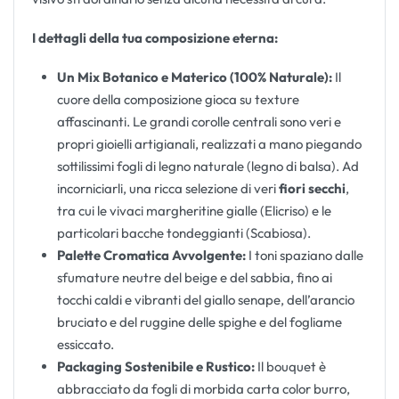
I dettagli della tua composizione eterna:
Un Mix Botanico e Materico (100% Naturale):
Il
cuore della composizione gioca su texture
affascinanti. Le grandi corolle centrali sono veri e
propri gioielli artigianali, realizzati a mano piegando
sottilissimi fogli di legno naturale (legno di balsa). Ad
incorniciarli, una ricca selezione di veri
fiori secchi
,
tra cui le vivaci margheritine gialle (Elicriso) e le
particolari bacche tondeggianti (Scabiosa).
Palette Cromatica Avvolgente:
I toni spaziano dalle
sfumature neutre del beige e del sabbia, fino ai
tocchi caldi e vibranti del giallo senape, dell’arancio
bruciato e del ruggine delle spighe e del fogliame
essiccato.
Packaging Sostenibile e Rustico:
Il bouquet è
abbracciato da fogli di morbida carta color burro,