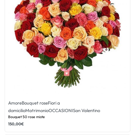
Amore
Bouquet rose
Fiori a
domicilio
Matrimonio
OCCASIONI
San Valentino
Bouquet 50 rose miste
150,00
€