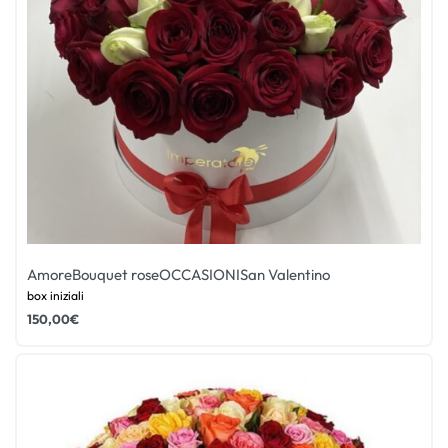
Amore
Bouquet rose
OCCASIONI
San Valentino
box iniziali
150,00
€