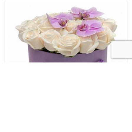
Amore
Festa della Mamma
Flower box
Nascita
OCCASIONI