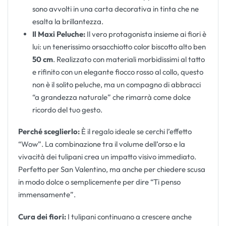
sono avvolti in una carta decorativa in tinta che ne
esalta la brillantezza.
Il Maxi Peluche:
Il vero protagonista insieme ai fiori è
lui: un tenerissimo orsacchiotto color biscotto alto ben
50 cm
. Realizzato con materiali morbidissimi al tatto
e rifinito con un elegante fiocco rosso al collo, questo
non è il solito peluche, ma un compagno di abbracci
“a grandezza naturale” che rimarrà come dolce
ricordo del tuo gesto.
Perché sceglierlo:
È il regalo ideale se cerchi l’effetto
“Wow”. La combinazione tra il volume dell’orso e la
vivacità dei tulipani crea un impatto visivo immediato.
Perfetto per San Valentino, ma anche per chiedere scusa
in modo dolce o semplicemente per dire “Ti penso
immensamente”.
Cura dei fiori:
I tulipani continuano a crescere anche