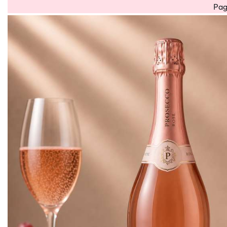
Pag
Bouquet
Bouquet
Flower
Flower
Fiori
HOME
OCCAS
misti
rose
box
cube
Secchi