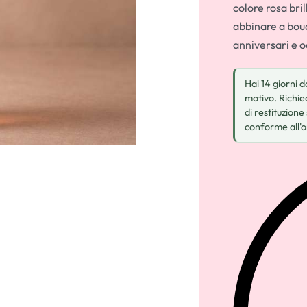
colore rosa bril
abbinare a bouq
anniversari e 
Hai 14 giorni 
motivo. Richied
di restituzione
conforme all'o