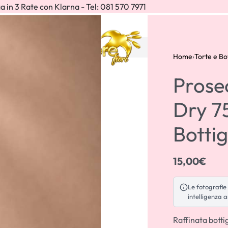
a in 3 Rate con Klarna - Tel: 081 570 7971
IONI
Home
›
Torte e Bot
Prose
Dry 75
Bottig
15,00
€
30,00
15,00
€
€
Le fotografie 
intelligenza a
Raffinata botti