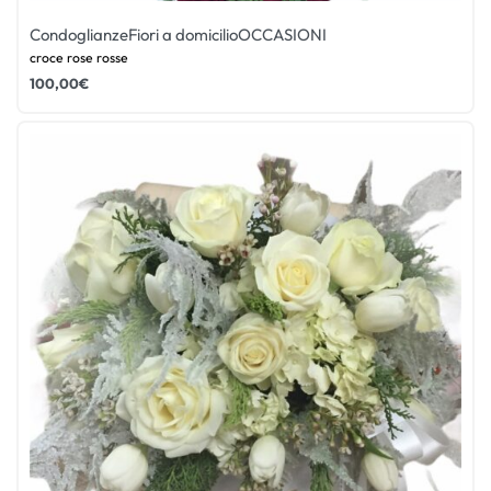
Condoglianze
Fiori a domicilio
OCCASIONI
croce rose rosse
100,00
€