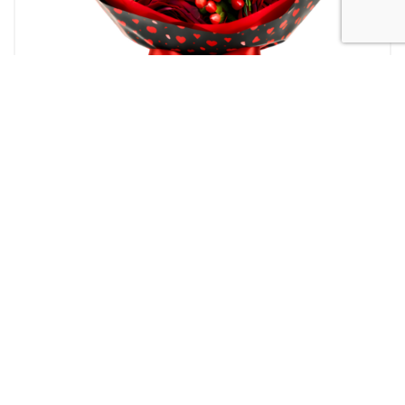
Amore
Bouquet rose
Fiori a domicilio
OCCASIONI
San
Valentino
“Love Pattern”: Bouquet di Rose Rosse e Bacche con Carta a Cuori
60,00
€
Alcune immagini di prodotto e di intestazione sono create o
rielaborate con strumenti di intelligenza artificiale a scopo
illustrativo. Le composizioni vengono realizzate a mano dai