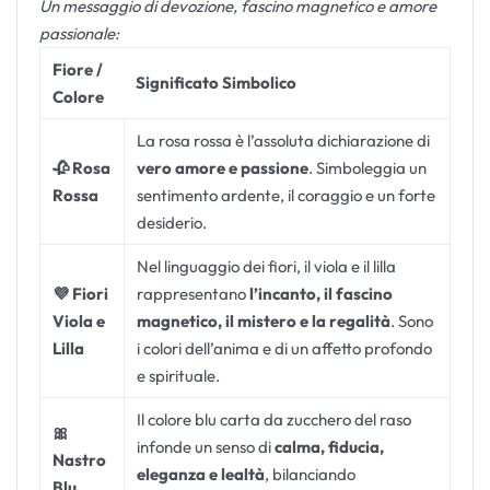
Un messaggio di devozione, fascino magnetico e amore
passionale:
Fiore /
Significato Simbolico
Colore
La rosa rossa è l’assoluta dichiarazione di
🥀 Rosa
vero amore e passione
. Simboleggia un
Rossa
sentimento ardente, il coraggio e un forte
desiderio.
Nel linguaggio dei fiori, il viola e il lilla
💜 Fiori
rappresentano
l’incanto, il fascino
Viola e
magnetico, il mistero e la regalità
. Sono
Lilla
i colori dell’anima e di un affetto profondo
e spirituale.
Il colore blu carta da zucchero del raso
🎀
infonde un senso di
calma, fiducia,
Nastro
eleganza e lealtà
, bilanciando
Blu