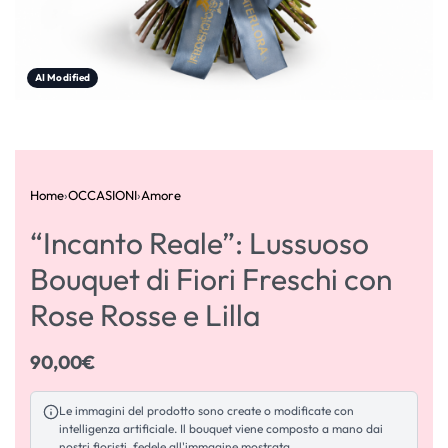
AI Modified
Home
›
OCCASIONI
›
Amore
“Incanto Reale”: Lussuoso
Bouquet di Fiori Freschi con
Rose Rosse e Lilla
90,00
€
Le immagini del prodotto sono create o modificate con
intelligenza artificiale. Il bouquet viene composto a mano dai
nostri fioristi, fedele all'immagine mostrata.