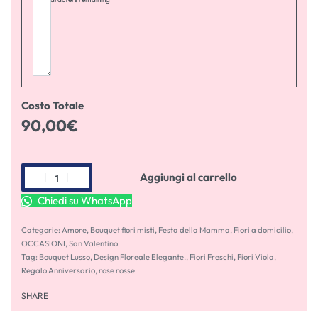
Costo Totale
90,00
€
Aggiungi al carrello
Chiedi su WhatsApp
Categorie:
Amore
,
Bouquet fiori misti
,
Festa della Mamma
,
Fiori a domicilio
,
OCCASIONI
,
San Valentino
Tag:
Bouquet Lusso
,
Design Floreale Elegante.
,
Fiori Freschi
,
Fiori Viola
,
Regalo Anniversario
,
rose rosse
SHARE