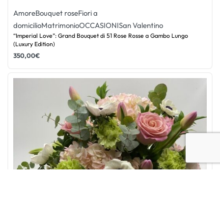
Amore
Bouquet rose
Fiori a
domicilio
Matrimonio
OCCASIONI
San Valentino
“Imperial Love”: Grand Bouquet di 51 Rose Rosse a Gambo Lungo
(Luxury Edition)
350,00
€