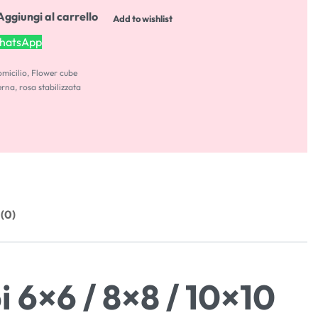
Aggiungi al carrello
Add to wishlist
WhatsApp
omicilio
,
Flower cube
erna
,
rosa stabilizzata
 (0)
6×6 / 8×8 / 10×10