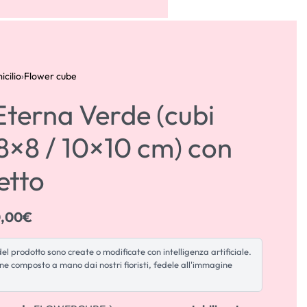
ACCOUNT
0
icilio
›
Flower cube
Eterna Verde (cubi
8×8 / 10×10 cm) con
etto
,00
€
l prodotto sono create o modificate con intelligenza artificiale.
ene composto a mano dai nostri fioristi, fedele all'immagine