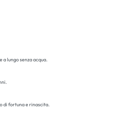
re a lungo senza acqua.
nni.
 di fortuna e rinascita.