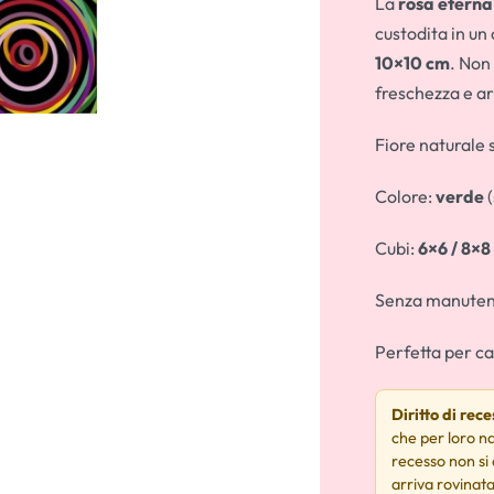
La
rosa eterna
custodita in un
10×10 cm
. Non
AI Modified
freschezza e a
Fiore naturale 
Colore:
verde
(
Cubi:
6×6 / 8×8
Senza manutenz
Perfetta per cas
Diritto di rec
che per loro na
recesso non si
arriva rovinata