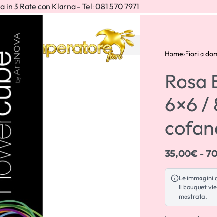
a in 3 Rate con Klarna - Tel: 081 570 7971
IONI
Home
›
Fiori a dom
Rosa 
6×6 / 
cofan
35,00
€
70
35,00
€
70,00
€
Le immagini de
Il bouquet vi
35,00
€
70,00
€
mostrata.