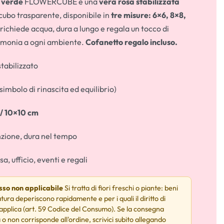
 verde
FLOWERCUBE è una
vera rosa stabilizzata
 cubo trasparente, disponibile in
tre misure: 6×6, 8×8,
 richiede acqua, dura a lungo e regala un tocco di
rmonia a ogni ambiente.
Cofanetto regalo incluso.
stabilizzato
simbolo di rinascita ed equilibrio)
 / 10×10 cm
ione, dura nel tempo
a, ufficio, eventi e regali
esso non applicabile
Si tratta di fiori freschi o piante: beni
tura deperiscono rapidamente e per i quali il diritto di
 applica (art. 59 Codice del Consumo). Se la consegna
 o non corrisponde all'ordine, scrivici subito allegando