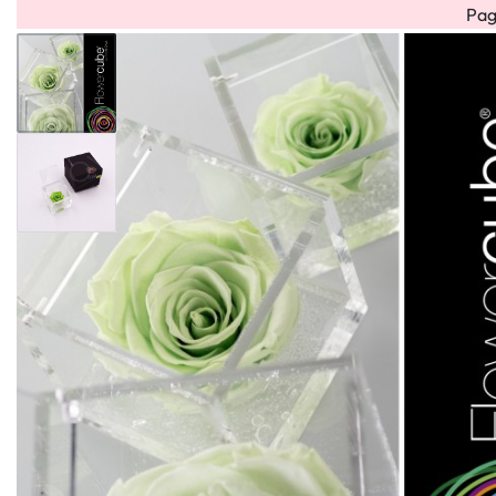
Pag
Bouquet
Bouquet
Flower
Flower
Fiori
HOME
OCCAS
misti
rose
box
cube
Secchi