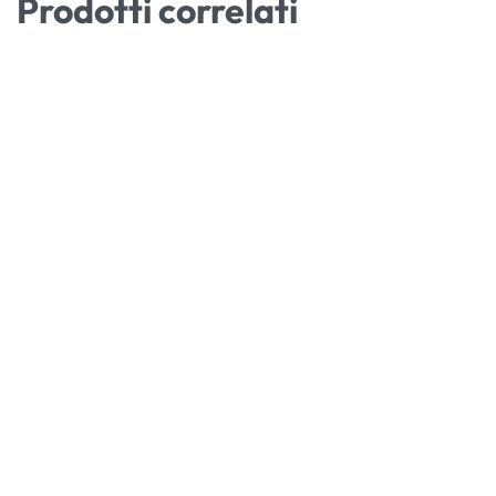
Prodotti correlati
Bouquet rose
Composizioni
Fiori a
Composi