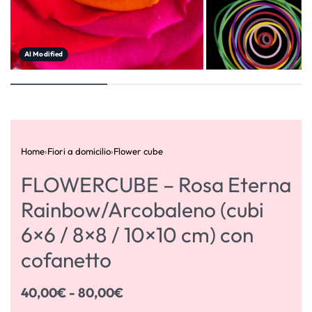
AI Modified
Home
›
Fiori a domicilio
›
Flower cube
FLOWERCUBE – Rosa Eterna
Rainbow/Arcobaleno (cubi
6×6 / 8×8 / 10×10 cm) con
cofanetto
40,00
€
80,00
€