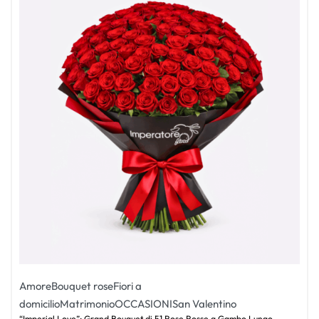
Amore
Bouquet rose
Fiori a
domicilio
Matrimonio
OCCASIONI
San Valentino
“Imperial Love”: Grand Bouquet di 51 Rose Rosse a Gambo Lungo