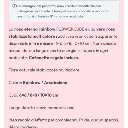
Le immagini del prodotto sono create o modificate con
intelligenza artificiale. Il bouquet viene composto a mano dai
nostri fioristi, fedele all'immagine mostrata.
La
rosa eterna rainbow
FLOWERCUBE è una
vera rosa
stabilizzata multicolore
racchiusa in un cubo trasparente,
disponibile in
tre misure
: 6×6, 8×8, 10×10 cm. Non richiede
acqua, dura a lungo e porta energia e stupore in ogni
ambiente.
Cofanetto regalo incluso.
Fiore naturale stabilizzato multicolore
Colore:
Rainbow / Arcobaleno
Cubi:
6×6 / 8×8 / 10×10 cm
Lunga durata senza manutenzione
Idea regalo d’effetto per compleanni, Pride, auguri speciali,
décor moderno