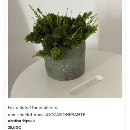
Festa della Mamma
Fiori a
domicilio
Matrimonio
OCCASIONI
PIANTE
piantina rhipsalis
25,00
€