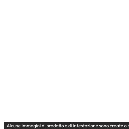
Bouquet fiori misti
Fiori a
Amore
F
domicilio
Matrimonio
Nascita
OCCASIONI
Valentin
Bouquet sole
scatola
pampas,ortensie,rose e calle
perugin
35,00
€
100,00
€
Alcune immagini di prodotto e di intestazione sono create o r