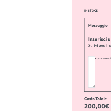
IN STOCK
Messaggio
Inserisci
Scrivi una fra
255
characters remai
Costo Totale
200,00
€