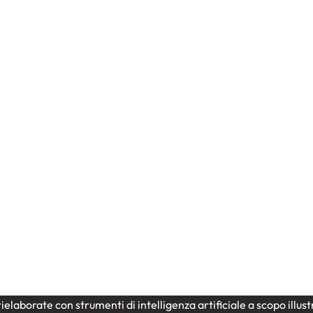
lower box
OCCASIONI
San
Bouquet fiori misti
Fiori a
o
domicilio
Matrimonio
Nasci
 a cuore con rose e baci
bouquet camilla
a
peonie,rose,lisianthus e
garofani
80,00
€
ielaborate con strumenti di intelligenza artificiale a scopo illu