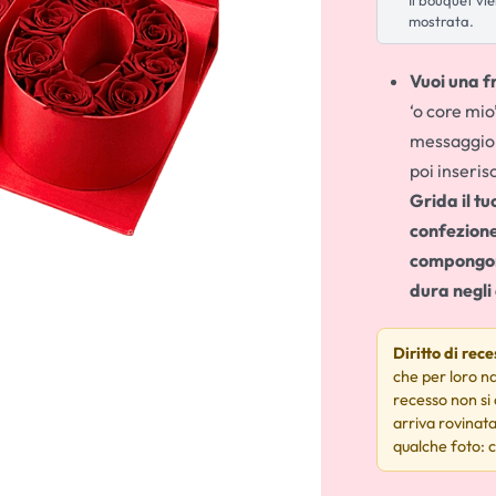
Il bouquet vi
mostrata.
Vuoi una 
‘o core mio
messaggio 
poi inseris
Grida il t
confezione
compongono
dura negli
Diritto di rec
che per loro na
recesso non si
arriva rovinata
qualche foto: c