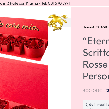
a in 3 Rate con Klarna - Tel: 081 570 7971
IONI
Home
›
OCCASIO
“Etern
Scrit
Rosse 
Perso
240,00
€
8,00
€
300,00
€
Le immagini de