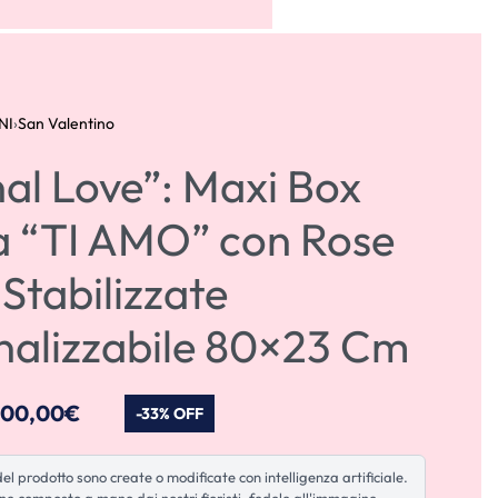
ACCOUNT
0
NI
›
San Valentino
al Love”: Maxi Box
ta “TI AMO” con Rose
Stabilizzate
nalizzabile 80×23 Cm
200,00
€
-33% OFF
l prodotto sono create o modificate con intelligenza artificiale.