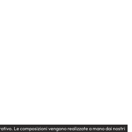
Amore
Bouquet rose
Fiori a
ta
OCCASIONI
domicilio
OCCASIONI
San Valentino
“Love Pattern”: Bouquet di
Rose Rosse e Bacche con Carta
a Cuori
60,00
€
strativo. Le composizioni vengono realizzate a mano dai nostri