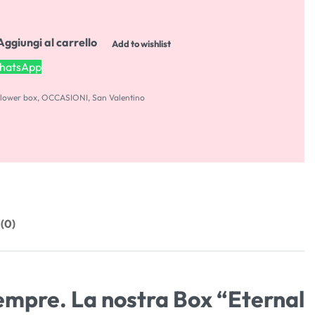
Aggiungi al carrello
Add to wishlist
WhatsApp
lower box
,
OCCASIONI
,
San Valentino
 (0)
sempre. La nostra
Box “Eternal