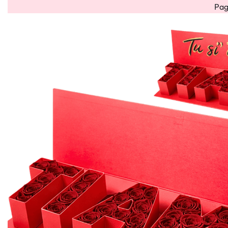
Pag
Bouquet
Bouquet
Flower
Flower
Fiori
HOME
OCCAS
misti
rose
box
cube
Secchi