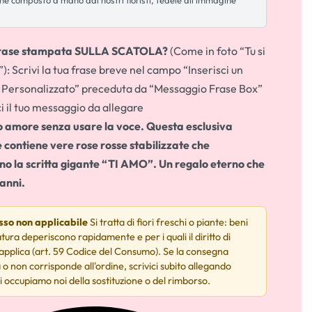
ene composto a mano dai nostri fioristi, fedele all'immagine
frase stampata SULLA SCATOLA?
(Come in foto “Tu si
”): Scrivi la tua frase breve nel campo “Inserisci un
Personalizzato” preceduta da “Messaggio Frase Box”
ci il tuo messaggio da allegare
uo amore senza usare la voce. Questa esclusiva
 contiene vere rose rosse stabilizzate che
 la scritta gigante “TI AMO”. Un regalo eterno che
 anni.
esso non applicabile
Si tratta di fiori freschi o piante: beni
tura deperiscono rapidamente e per i quali il diritto di
 applica (art. 59 Codice del Consumo). Se la consegna
 o non corrisponde all'ordine, scrivici subito allegando
i occupiamo noi della sostituzione o del rimborso.