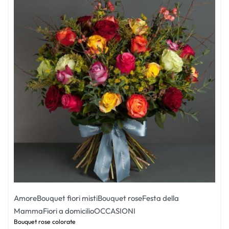
Amore
Bouquet fiori misti
Bouquet rose
Festa della
Mamma
Fiori a domicilio
OCCASIONI
Bouquet rose colorate