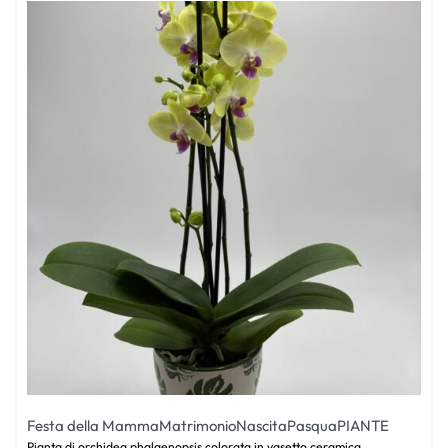
Festa della Mamma
Matrimonio
Nascita
Pasqua
PIANTE
Pianta di orchidea phalaenopsis colorata in vasetto ceramica