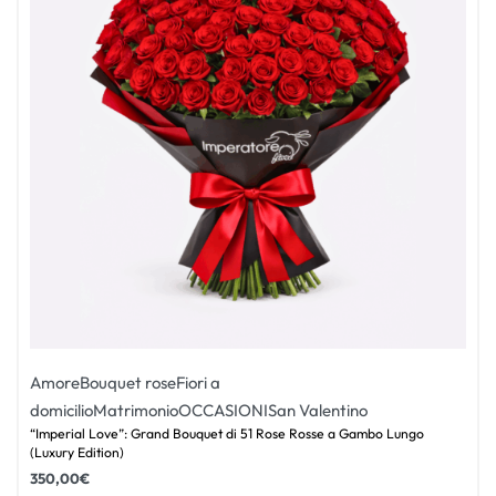
Amore
Bouquet rose
Fiori a
domicilio
Matrimonio
OCCASIONI
San Valentino
“Imperial Love”: Grand Bouquet di 51 Rose Rosse a Gambo Lungo
(Luxury Edition)
350,00
€