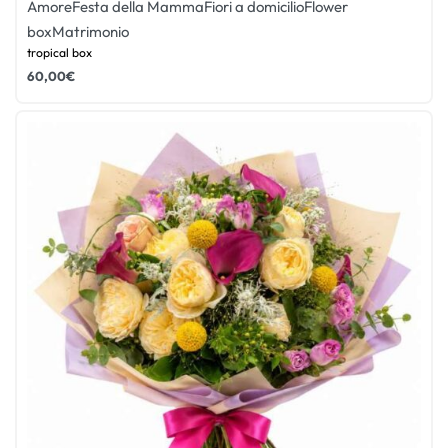
Amore
Festa della Mamma
Fiori a domicilio
Flower
box
Matrimonio
tropical box
60,00
€