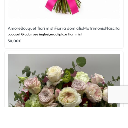
Amore
Bouquet fiori misti
Fiori a domicilio
Matrimonio
Nascita
bouquet Giada rose inglesi,eucalipto,e fiori misti
50,00
€