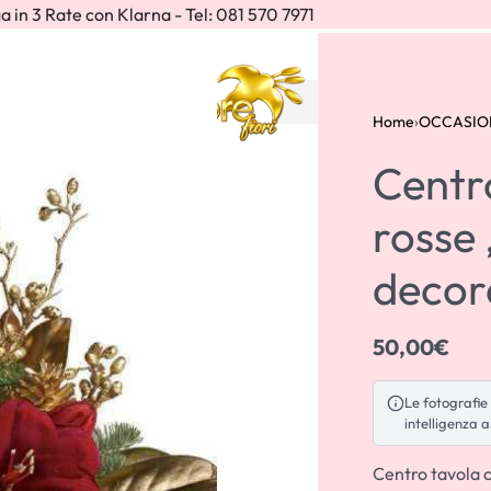
a in 3 Rate con Klarna - Tel: 081 570 7971
IONI
Home
›
OCCASIO
Centr
rosse 
decor
50,00
€
50,00
€
Le fotografie 
intelligenza a
70,00
€
Centro tavola c