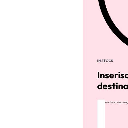
IN STOCK
Inseris
destina
255
characters remainin