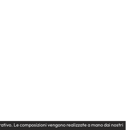
itta
Natale
Centrotavola natalizio con fiori
bianchi
104,00
€
strativo. Le composizioni vengono realizzate a mano dai nostri