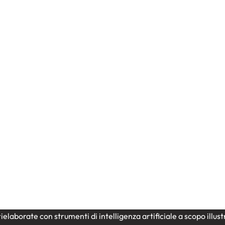
Natale
Centrotavola natalizio sl
ncerata rossa con rami di
floreale
 bacche – decorazione
endere
87,00
€
ielaborate con strumenti di intelligenza artificiale a scopo illu