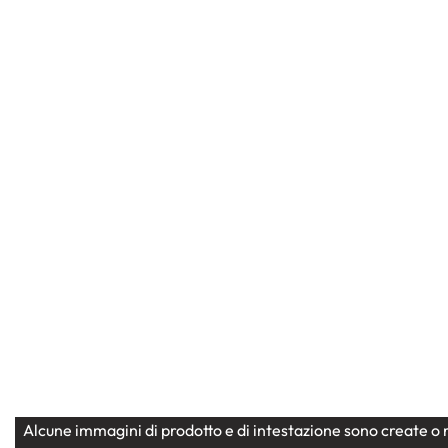
Natale
Natale
Centrotavola natalizio con
Pigna i
Anthurium e Amaryllys rossi
abete e
da app
69,00
€
40,00
€
Alcune immagini di prodotto e di intestazione sono create o r