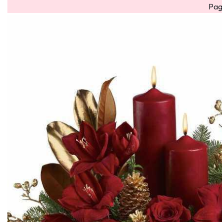
Pag
Bouquet
Bouquet
Flower
Flower
Fiori
HOME
OCCAS
misti
rose
box
cube
Secchi