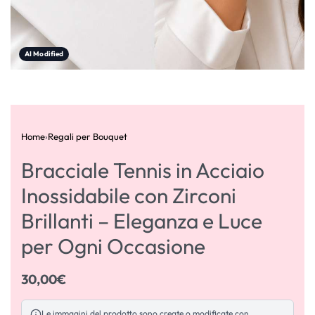
AI Modified
Home
›
Regali per Bouquet
Bracciale Tennis in Acciaio
Inossidabile con Zirconi
Brillanti – Eleganza e Luce
per Ogni Occasione
30,00
€
Le immagini del prodotto sono create o modificate con