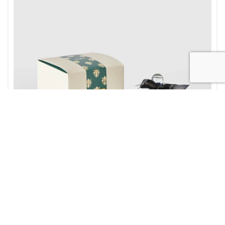
Accessori
Regali per Bouquet
Candela Profumata Olive Flower EDG con Coperchio in Vetro
35,00
€