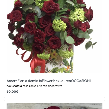
Amore
Fiori a domicilio
Flower box
Laurea
OCCASIONI
box/scatola rose rosse e verde decorativo
60,00
€