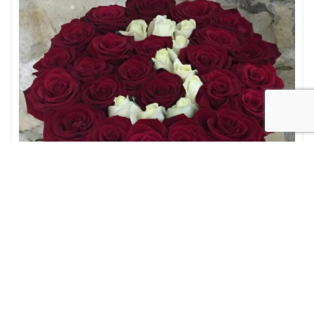
Fiori a domicilio
Flower box
OCCASIONI
San Valentino
Box/scatola con rose
150,00
€