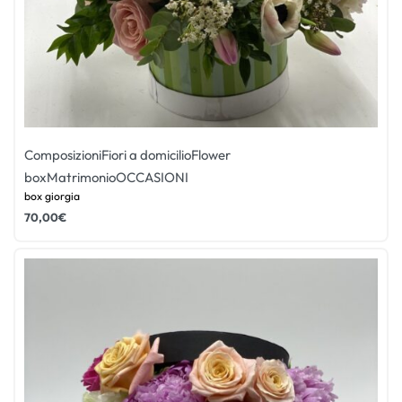
Composizioni
Fiori a domicilio
Flower
box
Matrimonio
OCCASIONI
box giorgia
70,00
€