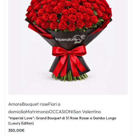
Amore
Bouquet rose
Fiori a
domicilio
Matrimonio
OCCASIONI
San Valentino
“Imperial Love”: Grand Bouquet di 51 Rose Rosse a Gambo Lungo
(Luxury Edition)
350,00
€