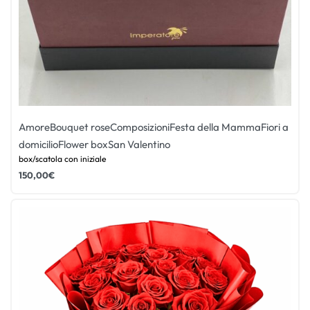
Amore
Bouquet rose
Composizioni
Festa della Mamma
Fiori a
domicilio
Flower box
San Valentino
box/scatola con iniziale
150,00
€