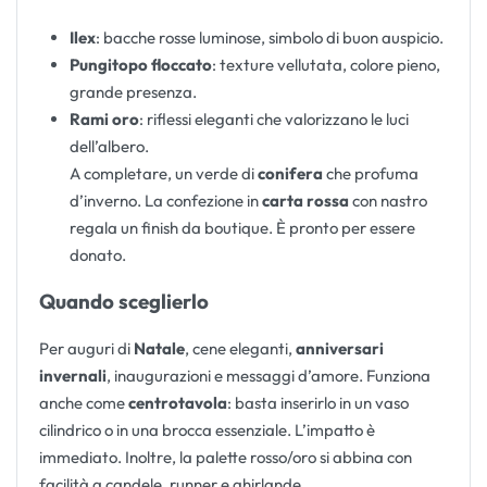
Ilex
: bacche rosse luminose, simbolo di buon auspicio.
Pungitopo floccato
: texture vellutata, colore pieno,
grande presenza.
Rami oro
: riflessi eleganti che valorizzano le luci
dell’albero.
A completare, un verde di
conifera
che profuma
d’inverno. La confezione in
carta rossa
con nastro
regala un finish da boutique. È pronto per essere
donato.
Quando sceglierlo
Per auguri di
Natale
, cene eleganti,
anniversari
invernali
, inaugurazioni e messaggi d’amore. Funziona
anche come
centrotavola
: basta inserirlo in un vaso
cilindrico o in una brocca essenziale. L’impatto è
immediato. Inoltre, la palette rosso/oro si abbina con
facilità a candele, runner e ghirlande.