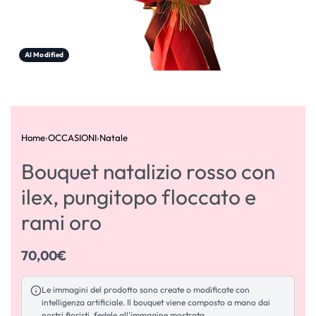
AI Modified
Home
›
OCCASIONI
›
Natale
Bouquet natalizio rosso con
ilex, pungitopo floccato e
rami oro
70,00
€
Le immagini del prodotto sono create o modificate con
intelligenza artificiale. Il bouquet viene composto a mano dai
nostri fioristi, fedele all'immagine mostrata.