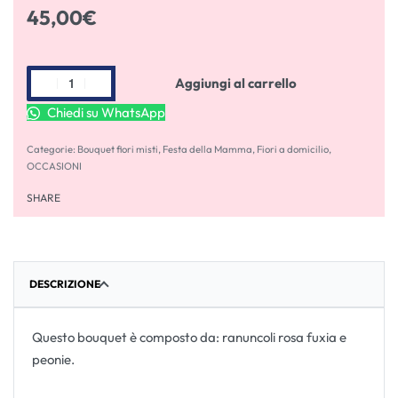
45,00
€
Aggiungi al carrello
Chiedi su WhatsApp
Categorie:
Bouquet fiori misti
,
Festa della Mamma
,
Fiori a domicilio
,
OCCASIONI
SHARE
DESCRIZIONE
Questo bouquet è composto da: ranuncoli rosa fuxia e
peonie.