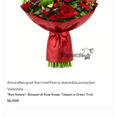
Amore
Bouquet fiori misti
Fiori a domicilio
Laurea
San
Valentino
“Red Nature”: Bouquet di Rose Rosse, Tulipani e Green Trick
56,00
€