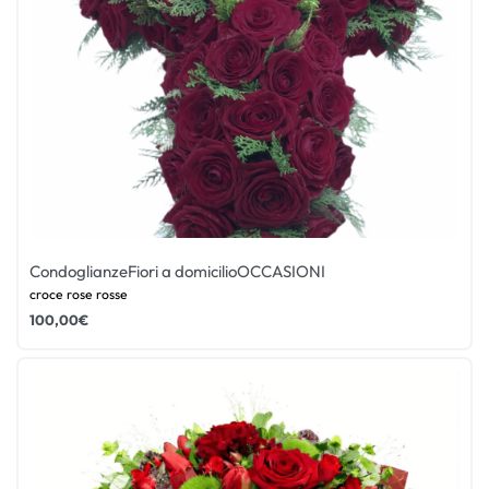
Condoglianze
Fiori a domicilio
OCCASIONI
croce rose rosse
100,00
€