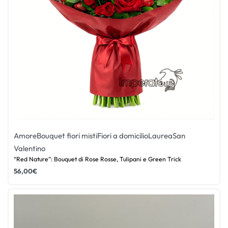
Amore
Bouquet fiori misti
Fiori a domicilio
Laurea
San
Valentino
“Red Nature”: Bouquet di Rose Rosse, Tulipani e Green Trick
56,00
€