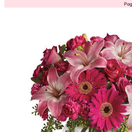
Pag
Bouquet
Bouquet
Flower
Flower
Fiori
HOME
OCCAS
misti
rose
box
cube
Secchi