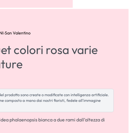
ACCOUNT
0
NI
›
San Valentino
t colori rosa varie
ture
l prodotto sono create o modificate con intelligenza artificiale.
ene composto a mano dai nostri fioristi, fedele all'immagine
dea phalaenopsis bianca a due rami dall’altezza di