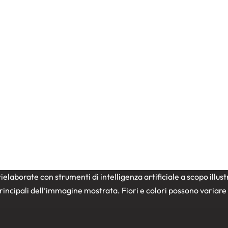
zioni
Fiori a
Amore
Fiori a domicilio
Flo
o
Flower box
box
Laurea
OCCASIONI
a
box/scatola rose rosse 
decorativo
60,00
€
ielaborate con strumenti di intelligenza artificiale a scopo illu
e principali dell’immagine mostrata. Fiori e colori possono variar