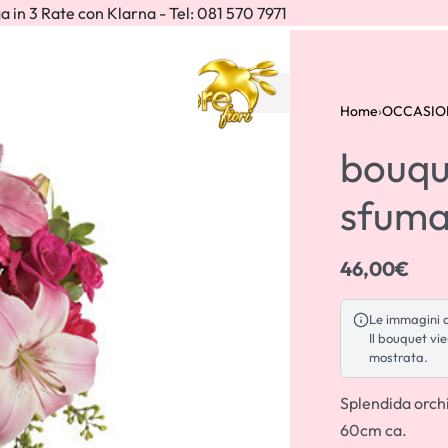
a in 3 Rate con Klarna - Tel: 081 570 7971
IONI
Home
›
OCCASIO
bouque
sfuma
46,00
€
50,00
€
Le immagini de
150,00
€
Il bouquet vi
mostrata.
Splendida orchi
60cm ca.