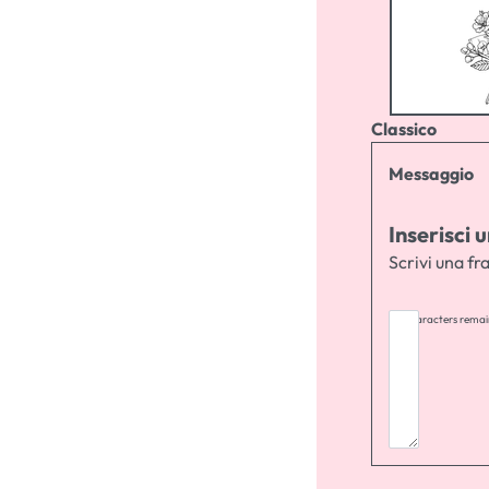
Classico
Messaggio
Inserisci
Scrivi una fra
255
characters remai