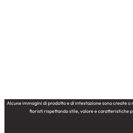
Composizioni
Festa della
Composi
Mamma
Fiori a domicilio
Flower box
domicili
box/scatola rosso con
box gai
sfumature di colori misti
50,00
€
80,00
€
Alcune immagini di prodotto e di intestazione sono create o r
fioristi rispettando stile, valore e caratteristich