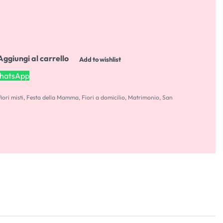
Aggiungi al carrello
Add to wishlist
WhatsApp
iori misti
,
Festa della Mamma
,
Fiori a domicilio
,
Matrimonio
,
San