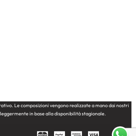
wer
Amore
Bouquet fiori misti
Fiori a
domicilio
Laurea
San Valentino
e verde
“Red Nature”: Bouquet di Rose
Rosse, Tulipani e Green Trick
56,00
€
strativo. Le composizioni vengono realizzate a mano dai nostri
e leggermente in base alla disponibilità stagionale.