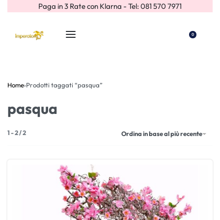
Paga in 3 Rate con Klarna - Tel: 081 570 7971
0
Home
›
Prodotti taggati “pasqua”
pasqua
1
-
2
/
2
Ordina in base al più recente