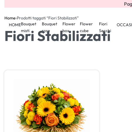
Pag
Home
›
Prodotti taggati “Fiori Stabilizzati”
Bouquet
Bouquet
Flower
Flower
Fiori
HOME
OCCAS
Fiori Stabilizzati
misti
rose
box
cube
Secchi