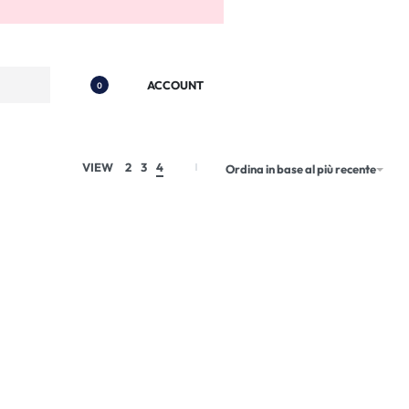
ACCOUNT
0
VIEW
2
3
4
Ordina in base al più recente