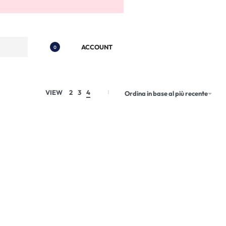
ACCOUNT
0
VIEW
2
3
4
Ordina in base al più recente