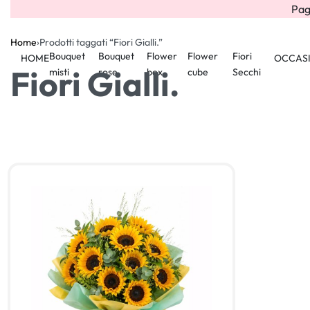
Pag
Home
›
Prodotti taggati “Fiori Gialli.”
Bouquet
Bouquet
Flower
Flower
Fiori
HOME
OCCAS
Fiori Gialli.
misti
rose
box
cube
Secchi