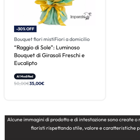
-30% OFF
Bouquet fiori misti
Fiori a domicilio
“Raggio di Sole”: Luminoso
Bouquet di Girasoli Freschi e
Eucalipto
AI Modified
50,00
€
35,00
€
Alcune immagini di prodotto e di intestazione sono create o r
fioristi rispettando stile, valore e caratteristich