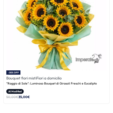
-30% OFF
Bouquet fiori misti
Fiori a domicilio
“Raggio di Sole”: Luminoso Bouquet di Girasoli Freschi e Eucalipto
AI Modified
50,00
€
35,00
€